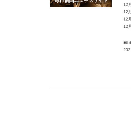
12
12
12
1
■B
20