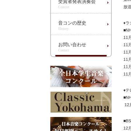
受賞者発表演奏会
放
Concert
音コンの歴史
♦ラ
History
■N
11
お問い合わせ
11
Contact
11
11
11
11
♦テ
■N
12
■B
12