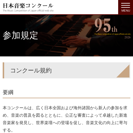
MENU
参加規定
コンクール規約
要綱
本コンクールは、広く日本全国および海外諸国から新人の参加を求
め、音楽の普及を図るとともに、公正な審査によって卓越した新進
音楽家を発見し、世界楽壇への登場を促し、音楽文化の向上に寄与
する。