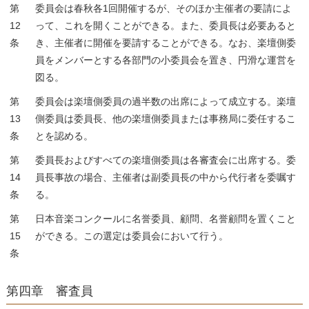
第
委員会は春秋各1回開催するが、そのほか主催者の要請によ
12
って、これを開くことができる。また、委員長は必要あると
条
き、主催者に開催を要請することができる。なお、楽壇側委
員をメンバーとする各部門の小委員会を置き、円滑な運営を
図る。
第
委員会は楽壇側委員の過半数の出席によって成立する。楽壇
13
側委員は委員長、他の楽壇側委員または事務局に委任するこ
条
とを認める。
第
委員長およびすべての楽壇側委員は各審査会に出席する。委
14
員長事故の場合、主催者は副委員長の中から代行者を委嘱す
条
る。
第
日本音楽コンクールに名誉委員、顧問、名誉顧問を置くこと
15
ができる。この選定は委員会において行う。
条
第四章 審査員