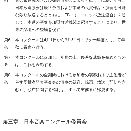
条
者の報道機関および発表演奏会によって広く世に紹介する。
日本放送協会は最終予選および本選の入賞作品・演奏を可能
な限り放送するとともに、EBU（ヨーロッパ放送連合）を通
じて、本選の演奏を加盟放送機関に紹介することにより、世
界の楽壇への登場を促す。
第6
本コンクールは4月1日から3月31日までを一年度とし、毎年
条
秋に審査を行う。
第7
本コンクールに参加し、審査の上、優秀な成績を修めたもの
条
は、これを表彰する。
第8
本コンクールの全期間における参加者の演奏および主催者が
条
催す受賞者発表演奏会の演奏の録音、録画、放送（配信を含
む）、頒布に関する権利は、すべて主催者に帰属する。
第三章 日本音楽コンクール委員会