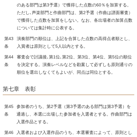
のある部門は第3予選）で獲得した点数の60％を加算する。
ただし､声楽部門と作曲部門は、第2予選（作曲は譜面審査）
で獲得した点数を加算をしない。なお、各出場者の加算点数
については集計時に公表する。
第43
演奏部門の順位は、上記を合算した点数の高得点者順とし、
条
入賞者は原則として5人以内とする。
第44
審査会で討議後､第1位､第2位、第3位、第4位、第5位の順位
条
を決定する。演奏レベルなどを勘案して必ずしも原則通りの
順位を選出しなくてもよいが、同点は同位とする。
第七章 表彰
第45
参加者のうち、第2予選（第3予選のある部門は第3予選）を
条
通過し、本選に出場した参加者を入選者とする。作曲部門は
入選作品とする。
第46
入選者および入選作品のうち、本選審査によって、原則とし