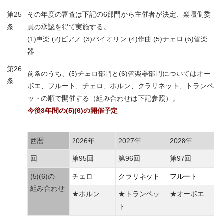
第25
その年度の審査は下記の6部門から主催者が決定、楽壇側委
条
員の承認を得て実施する。
(1)声楽 (2)ピアノ (3)バイオリン (4)作曲 (5)チェロ (6)管楽
器
第26
前条のうち、(5)チェロ部門と(6)管楽器部門についてはオー
条
ボエ、フルート、チェロ、ホルン、クラリネット、トランペ
ットの順で開催する（組み合わせは下記参照）。
今後3年間の(5)(6)の開催予定
西暦
2026年
2027年
2028年
回
第95回
第96回
第97回
(5)(6)の
チェロ
クラリネット
フルート
組み合わせ
★ホルン
★トランペッ
★オーボエ
ト