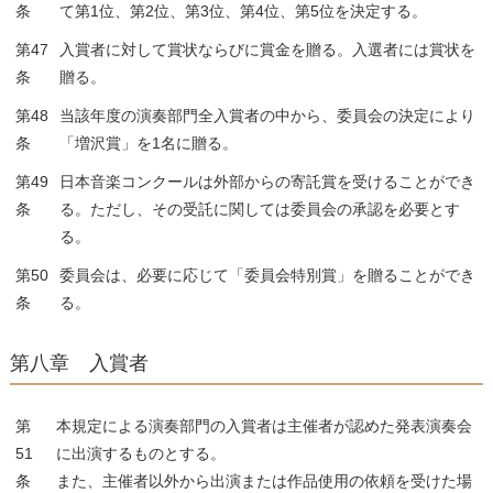
条
て第1位、第2位、第3位、第4位、第5位を決定する。
第47
入賞者に対して賞状ならびに賞金を贈る。入選者には賞状を
条
贈る。
第48
当該年度の演奏部門全入賞者の中から、委員会の決定により
条
「増沢賞」を1名に贈る。
第49
日本音楽コンクールは外部からの寄託賞を受けることができ
条
る。ただし、その受託に関しては委員会の承認を必要とす
る。
第50
委員会は、必要に応じて「委員会特別賞」を贈ることができ
条
る。
第八章 入賞者
第
本規定による演奏部門の入賞者は主催者が認めた発表演奏会
51
に出演するものとする。
条
また、主催者以外から出演または作品使用の依頼を受けた場