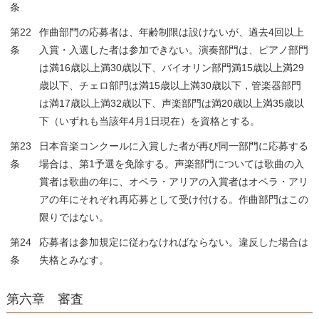
条
第22
作曲部門の応募者は、年齢制限は設けないが、過去4回以上
条
入賞・入選した者は参加できない。演奏部門は、ピアノ部門
は満16歳以上満30歳以下、バイオリン部門満15歳以上満29
歳以下、チェロ部門は満15歳以上満30歳以下，管楽器部門
は満17歳以上満32歳以下、声楽部門は満20歳以上満35歳以
下（いずれも当該年4月1日現在）を資格とする。
第23
日本音楽コンクールに入賞した者が再び同一部門に応募する
条
場合は、第1予選を免除する。声楽部門については歌曲の入
賞者は歌曲の年に、オペラ・アリアの入賞者はオペラ・アリ
アの年にそれぞれ再応募として受け付ける。作曲部門はこの
限りではない。
第24
応募者は参加規定に従わなければならない。違反した場合は
条
失格とみなす。
第六章 審査