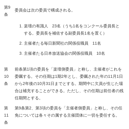
第9
委員会は次の委員で構成される。
条
楽壇の有識人 23名（うち1名をコンクール委員長と
する。委員長を補佐する副委員長1名を置く）
主催者たる毎日新聞社の関係役職員 11名
主催者たる日本放送協会の関係役職員 10名
第
前条第1項の委員を「楽壇側委員」と称し、主催者がこれを
10
委嘱する。その任期は1期2年とし、委嘱された年の11月1日
条
から2年後の10月31日までとする。期間中に欠員が生じた場
合は補充することができる。ただし、その任期は前任者の残
任期間とする。
第
第9条第2、第3項の委員を「主催者側委員」と称し、その任
11
免については各々その属する主催団体に一切を委任する。
条