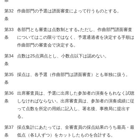
第32
作曲部門の予選は譜面審査によって行うものとする。
条
第33
各部門とも審査は点数制とする｡ただし、作曲部門譜面審査
条
についてはこの限りではなく、予選通過者を決定する手順は
作曲部門の審査会で決定する。
第34
点数は25点満点とし、小数点以下は認めない。
条
第35
採点は、各予選（作曲部門は譜面審査）とも単独に扱う。
条
第36
出席審査員は、予選に出席した参加者の演奏をもれなく試聴
条
しなければならない。出席審査員は、参加者の演奏成績に従
って点数を所定の用紙に記入し、署名後、事務局に提出す
る。
第37
採点集計にあたっては、全審査員の採点結果のうち最高・最
条
低点（各1人ずつ）をカットしたものを合計する。