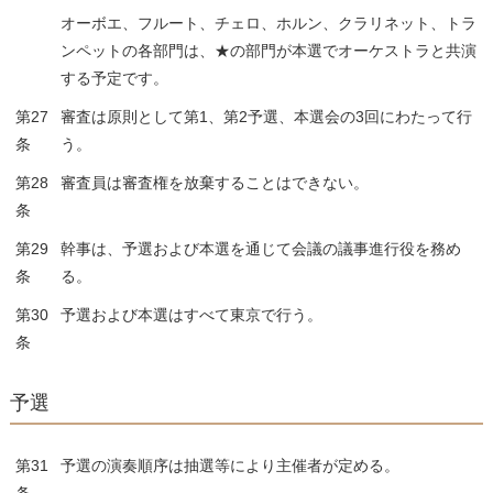
オーボエ、フルート、チェロ、ホルン、クラリネット、トラ
ンペットの各部門は、★の部門が本選でオーケストラと共演
する予定です。
第27
審査は原則として第1、第2予選、本選会の3回にわたって行
条
う。
第28
審査員は審査権を放棄することはできない。
条
第29
幹事は、予選および本選を通じて会議の議事進行役を務め
条
る。
第30
予選および本選はすべて東京で行う。
条
予選
第31
予選の演奏順序は抽選等により主催者が定める。
条