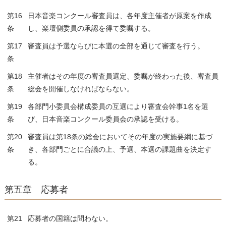
第16
日本音楽コンクール審査員は、各年度主催者が原案を作成
条
し、楽壇側委員の承認を得て委嘱する。
第17
審査員は予選ならびに本選の全部を通じて審査を行う。
条
第18
主催者はその年度の審査員選定、委嘱が終わった後、審査員
条
総会を開催しなければならない。
第19
各部門小委員会構成委員の互選により審査会幹事1名を選
条
び、日本音楽コンクール委員会の承認を受ける。
第20
審査員は第18条の総会においてその年度の実施要綱に基づ
条
き、各部門ごとに合議の上、予選、本選の課題曲を決定す
る。
第五章 応募者
第21
応募者の国籍は問わない。