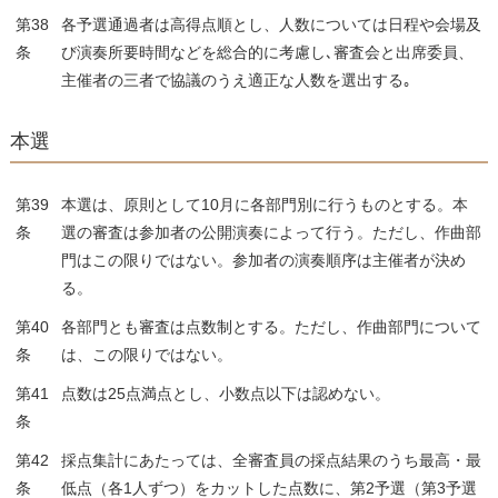
第38
各予選通過者は高得点順とし、人数については日程や会場及
条
び演奏所要時間などを総合的に考慮し､審査会と出席委員、
主催者の三者で協議のうえ適正な人数を選出する｡
本選
第39
本選は、原則として10月に各部門別に行うものとする。本
条
選の審査は参加者の公開演奏によって行う。ただし、作曲部
門はこの限りではない。参加者の演奏順序は主催者が決め
る。
第40
各部門とも審査は点数制とする。ただし、作曲部門について
条
は、この限りではない。
第41
点数は25点満点とし、小数点以下は認めない。
条
第42
採点集計にあたっては、全審査員の採点結果のうち最高・最
条
低点（各1人ずつ）をカットした点数に、第2予選（第3予選