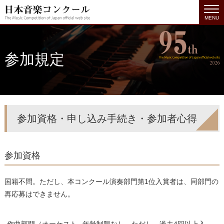
MENU
参加規定
参加資格・申し込み手続き・参加者心得
参加資格
国籍不問。ただし、本コンクール演奏部門第1位入賞者は、同部門の
再応募はできません。
作曲部門（オーケスト
年齢制限なし。ただし、過去4回以上入