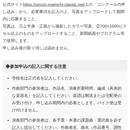
公式サイト
https://oncon.mainichi-classic.net/
上の「コンクールの申
し込み」から、必要事項を記入の上、写真をアップロードして期間
内に応募すること。
写真は、①上半身・正面から撮影したカラー写真、②700×1000ピク
セル以上のものをアップロードすること。新聞紙面やプログラム等
で使用します。
申し込み後の取り消しは認めません。
◆参加申込の記入に関する注意
学校名は正式名を記入してください。
作曲部門の参加者は、作品名、演奏所要時間、編成（具体的
な楽器名）を記入してください。楽譜は郵送または宅配便の
み受け付け、申し込み期間内の必着とします。
バイク便は受
け付けません。
演奏部門の参加者は、各予選・本選の課題曲・選択曲を必ず
記入し提出してください。作曲者名、曲名（作品番号、調性