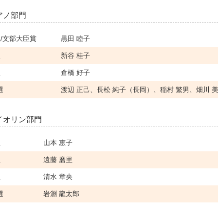
アノ部門
位/文部大臣賞
黒田 睦子
位
新谷 桂子
位
倉橋 好子
選
渡辺 正己、長松 純子（長岡）、稲村 繁男、畑川 
イオリン部門
位
山本 恵子
位
遠藤 磨里
位
清水 章央
選
岩淵 龍太郎