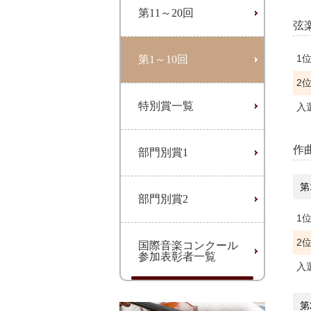
第11～20回
弦
1
第1～10回
2
特別賞一覧
入
作
部門別賞1
第
部門別賞2
1
2
国際音楽コンクール
参加表彰者一覧
入
第