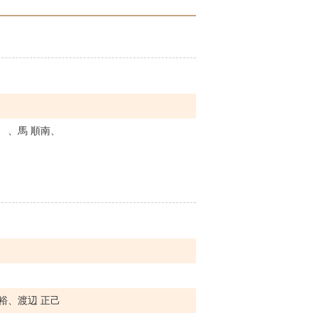
 、馬 順南、
裕、渡辺 正己