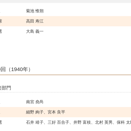
位
菊池 惟朔
席
高田 寿江
選
大島 義一
9回（1940年）
楽部門
位
南宮 堯咼
位
細野 絢子、宮本 良平
選
石井 靖子、三好 百合子、井野 富枝、北村 英男、保科 太