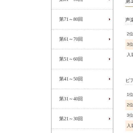
第
第71～80回
声
2
第61～70回
3
入
第51～60回
第41～50回
ピ
1
第31～40回
2
3
第21～30回
入