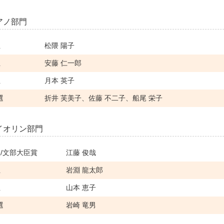
アノ部門
位
松隈 陽子
位
安藤 仁一郎
位
月本 英子
選
折井 芙美子、佐藤 不二子、船尾 栄子
イオリン部門
位/文部大臣賞
江藤 俊哉
位
岩淵 龍太郎
位
山本 恵子
選
岩崎 竜男