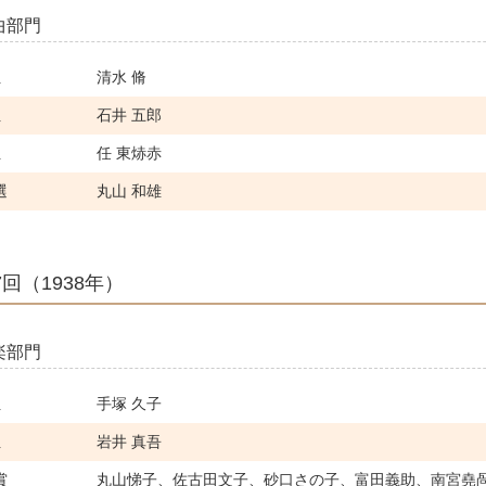
曲部門
位
清水 脩
位
石井 五郎
位
任 東焃赤
選
丸山 和雄
7回（1938年）
楽部門
位
手塚 久子
位
岩井 真吾
賞
丸山悌子、佐古田文子、砂口さの子、富田義助、南宮堯