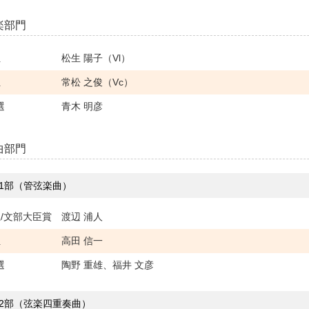
楽部門
位
松生 陽子（Vl）
位
常松 之俊（Vc）
選
青木 明彦
曲部門
1部（管弦楽曲）
位/文部大臣賞
渡辺 浦人
位
高田 信一
選
陶野 重雄、福井 文彦
2部（弦楽四重奏曲）