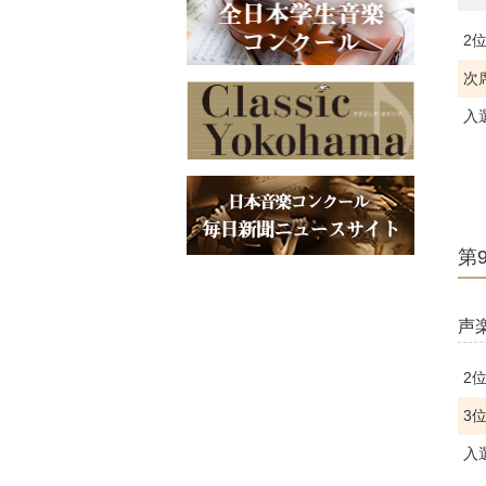
2
次
入
第
声
2
3
入