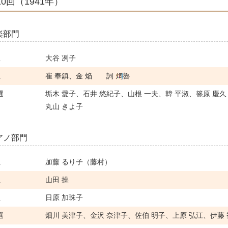
10回（1941年）
楽部門
位
大谷 冽子
位
崔 奉鎮、金 焔 詞
魯
選
垢木 愛子、石井 悠紀子、山根 一夫、韓 平淑、篠原 慶久
丸山 きよ子
アノ部門
位
加藤 るり子（藤村）
位
山田 操
位
日原 加珠子
選
畑川 美津子、金沢 奈津子、佐伯 明子、上原 弘江、伊藤 