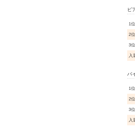
ピ
1
2
3
入
バ
1
2
3
入