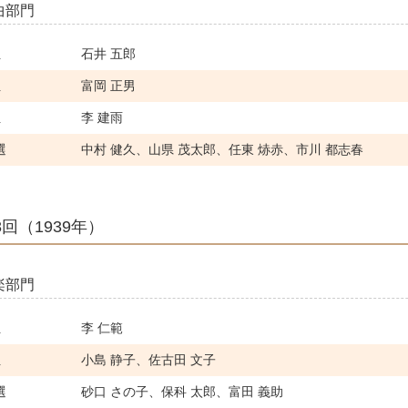
曲部門
位
石井 五郎
位
富岡 正男
位
李 建雨
選
中村 健久、山県 茂太郎、任東 焃赤、市川 都志春
8回（1939年）
楽部門
位
李 仁範
位
小島 静子、佐古田 文子
選
砂口 さの子、保科 太郎、富田 義助