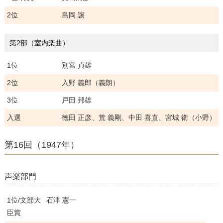
2位
島岡 譲
第2部（室内楽曲）
1位
別宮 貞雄
2位
入野 義郎（義朗）
3位
戸田 邦雄
入選
徳田 正彦、荒 義剛、中田 喜直、宮城 衛（小野）
第16回（1947年）
声楽部門
1位/文部大
石津 憲一
臣賞