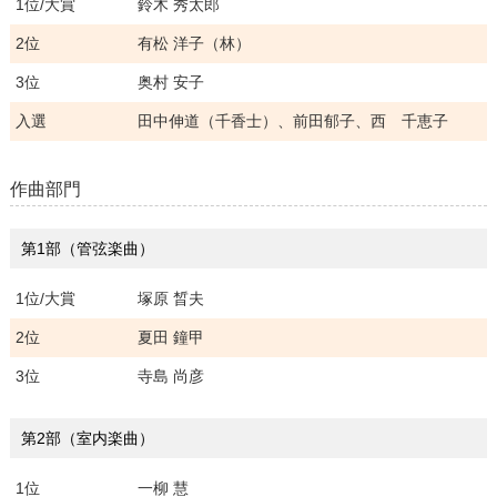
1位/大賞
鈴木 秀太郎
2位
有松 洋子（林）
3位
奥村 安子
入選
田中伸道（千香士）、前田郁子、西 千恵子
作曲部門
第1部（管弦楽曲）
1位/大賞
塚原 晳夫
2位
夏田 鐘甲
3位
寺島 尚彦
第2部（室内楽曲）
1位
一柳 慧