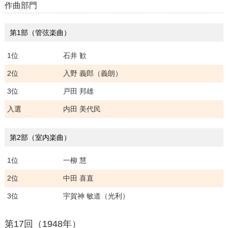
作曲部門
第1部（管弦楽曲）
1位
石井 歓
2位
入野 義郎（義朗）
3位
戸田 邦雄
入選
内田 美代民
第2部（室内楽曲）
1位
一柳 慧
2位
中田 喜直
3位
宇賀神 敏道（光利）
第17回（1948年）