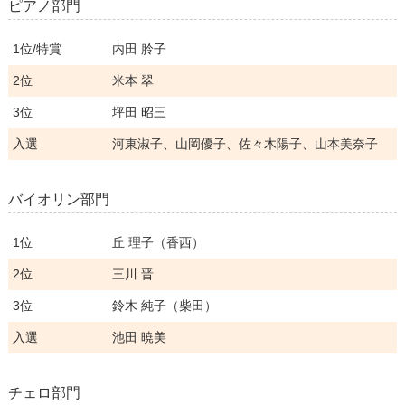
ピアノ部門
1位/特賞
内田 朎子
2位
米本 翠
3位
坪田 昭三
入選
河東淑子、山岡優子、佐々木陽子、山本美奈子
バイオリン部門
1位
丘 理子（香西）
2位
三川 晋
3位
鈴木 純子（柴田）
入選
池田 暁美
チェロ部門