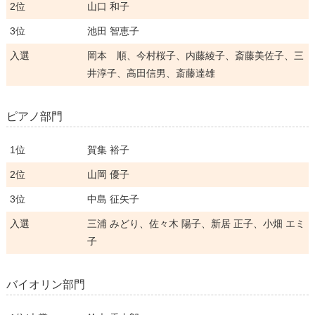
2位
山口 和子
3位
池田 智恵子
入選
岡本 順、今村桜子、内藤綾子、斎藤美佐子、三
井淳子、高田信男、斎藤達雄
ピアノ部門
1位
賀集 裕子
2位
山岡 優子
3位
中島 征矢子
入選
三浦 みどり、佐々木 陽子、新居 正子、小畑 エミ
子
バイオリン部門