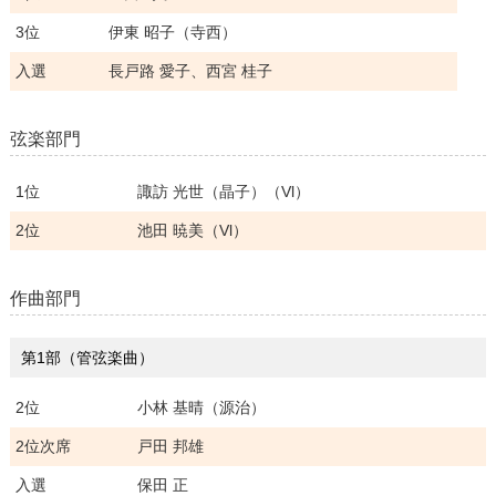
3位
伊東 昭子（寺西）
入選
長戸路 愛子、西宮 桂子
弦楽部門
1位
諏訪 光世（晶子）（Vl）
2位
池田 暁美（Vl）
作曲部門
第1部（管弦楽曲）
2位
小林 基晴（源治）
2位次席
戸田 邦雄
入選
保田 正