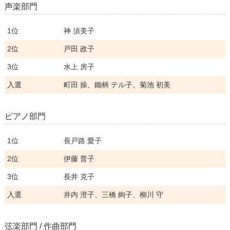
声楽部門
1位
神 須美子
2位
戸田 政子
3位
水上 房子
入選
町田 操、鋤柄 テル子、菊池 初美
ピアノ部門
1位
長戸路 愛子
2位
伊藤 普子
3位
長井 克子
入選
井内 澄子、三橋 絢子、柳川 守
弦楽部門 / 作曲部門