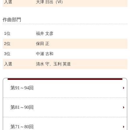
入選
大津 日出（Vl）
作曲部門
1位
福井 文彦
2位
保田 正
3位
中瀬 古和
入選
清水 守、玉利 英道
第91～94回
第81～90回
第71～80回