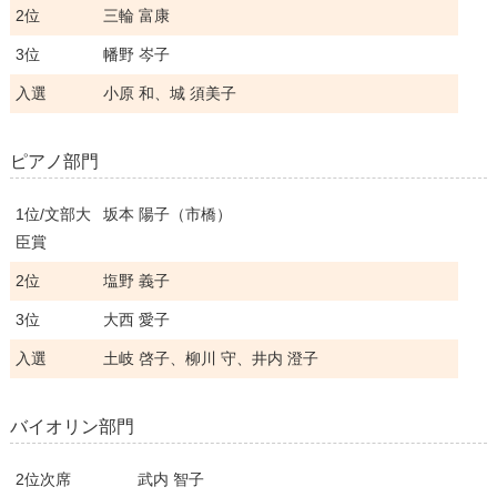
2位
三輪 富康
3位
幡野 岑子
入選
小原 和、城 須美子
ピアノ部門
1位/文部大
坂本 陽子（市橋）
臣賞
2位
塩野 義子
3位
大西 愛子
入選
土岐 啓子、柳川 守、井内 澄子
バイオリン部門
2位次席
武内 智子