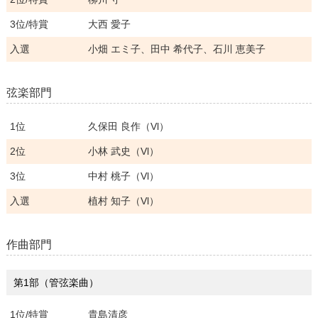
3位/特賞
大西 愛子
入選
小畑 エミ子、田中 希代子、石川 恵美子
弦楽部門
1位
久保田 良作（Vl）
2位
小林 武史（Vl）
3位
中村 桃子（Vl）
入選
植村 知子（Vl）
作曲部門
第1部（管弦楽曲）
1位/特賞
貴島清彦