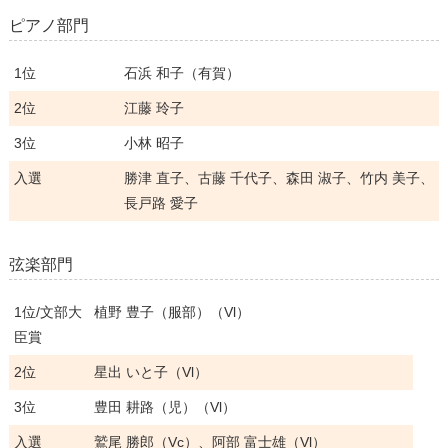
ピアノ部門
1位
石浜 和子（有賀）
2位
江藤 玲子
3位
小林 昭子
入選
勝津 直子、古藤 千代子、森田 淑子、竹内 美子、
長戸路 愛子
弦楽部門
1位/文部大
植野 豊子（服部）（Vl）
臣賞
2位
星出 いと子（Vl）
3位
豊田 耕路（児）（Vl）
入選
鷲尾 勝郎（Vc）、阿部 富士雄（Vl）