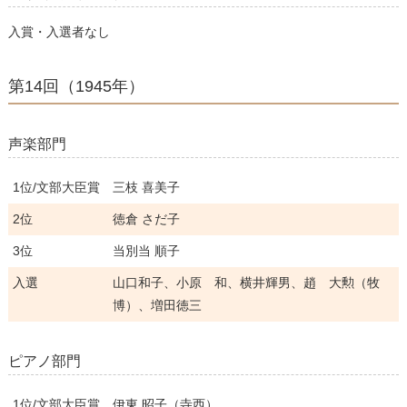
入賞・入選者なし
第14回（1945年）
声楽部門
1位/文部大臣賞
三枝 喜美子
2位
徳倉 さだ子
3位
当別当 順子
入選
山口和子、小原 和、横井輝男、趙 大勲（牧
博）、増田徳三
ピアノ部門
1位/文部大臣賞
伊東 昭子（寺西）