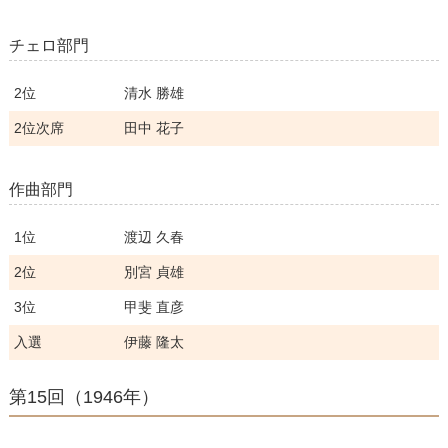
チェロ部門
2位
清水 勝雄
2位次席
田中 花子
作曲部門
1位
渡辺 久春
2位
別宮 貞雄
3位
甲斐 直彦
入選
伊藤 隆太
第15回（1946年）