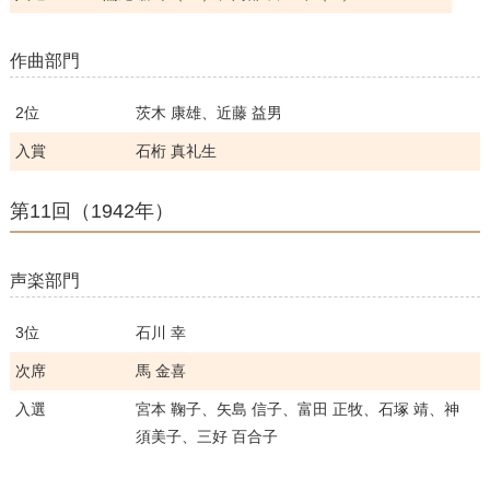
作曲部門
2位
茨木 康雄、近藤 益男
入賞
石桁 真礼生
第11回（1942年）
声楽部門
3位
石川 幸
次席
馬 金喜
入選
宮本 鞠子、矢島 信子、富田 正牧、石塚 靖、神
須美子、三好 百合子