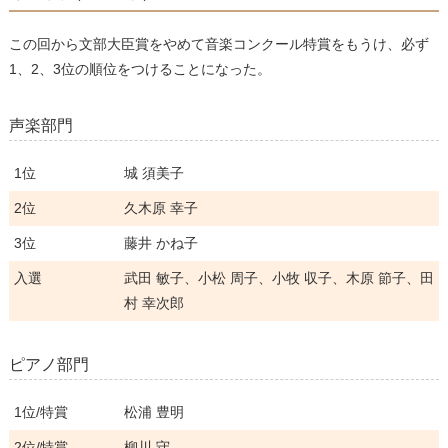
この回から文部大臣賞をやめて音楽コンクール特賞をもうけ、必ず
1、2、3位の順位をつけることになった。
声楽部門
1位
城 須美子
2位
久木原 幸子
3位
藤井 かね子
入選
武田 敏子、小松 周子、小牧 収子、木原 節子、田
村 幸次郎
ピアノ部門
1位/特賞
松浦 豊明
2位/特賞
柳川 守