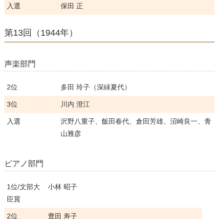
入選
保田 正
第13回（1944年）
声楽部門
2位
多田 玲子（深緑夏代）
3位
川内 澄江
入選
沢野八重子、飯田春代、倉田芳雄、沼崎良一、青
山雅彦
ピアノ部門
1位/文部大
小林 昭子
臣賞
2位
豊田 寿子