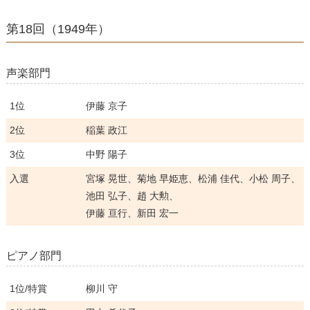
第18回（1949年）
声楽部門
1位
伊藤 京子
2位
稲葉 政江
3位
中野 陽子
入選
宮塚 晃世、菊地 早姫恵、松浦 佳代、小松 周子、
池田 弘子、趙 大勲、
伊藤 亘行、新田 宏一
ピアノ部門
1位/特賞
柳川 守