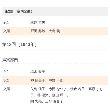
第2部（室内楽曲）
2位
塚原 哲夫
入選
戸田 邦雄、大島 義一
第12回（1943年）
声楽部門
2位
垢木 愛子
3位
神 須美子、中野 一郎
入選
矢島 信子、赤間 なつよ、朝倉 春子、高原 まり
子、林 澄沐、森山 崢一、
関 忠亮、三好 百合子