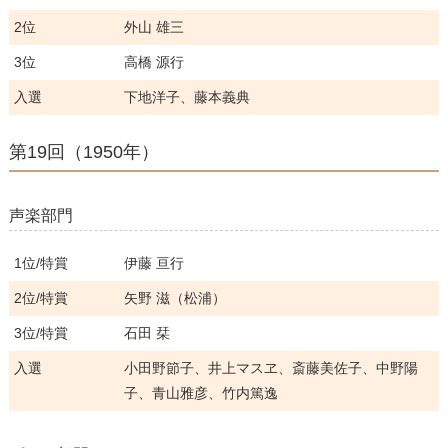
2位
外山 雄三
3位
高橋 源行
入選
下地洋子、藤本義典
第19回（1950年）
声楽部門
1位/特賞
伊藤 亘行
2位/特賞
矢野 滋（松浦）
3位/特賞
石田 栞
入選
小田野節子、井上マスヱ、斎藤美佐子、中野陽
子、青山雅彦、竹内篤逸