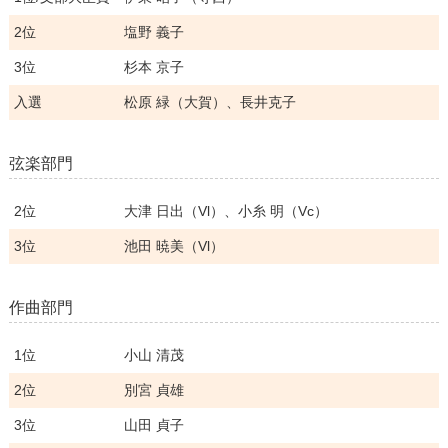
2位
塩野 義子
3位
杉本 京子
入選
松原 緑（大賀）、長井克子
弦楽部門
2位
大津 日出（Vl）、小糸 明（Vc）
3位
池田 暁美（Vl）
作曲部門
1位
小山 清茂
2位
別宮 貞雄
3位
山田 貞子