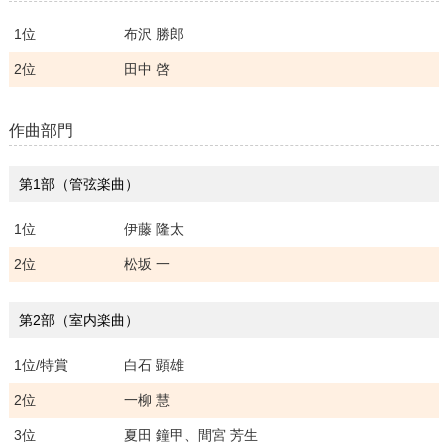
1位
布沢 勝郎
2位
田中 啓
作曲部門
第1部（管弦楽曲）
1位
伊藤 隆太
2位
松坂 一
第2部（室内楽曲）
1位/特賞
白石 顕雄
2位
一柳 慧
3位
夏田 鐘甲、間宮 芳生