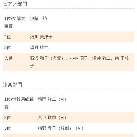
ピアノ部門
1位/文部大
伊藤 裕
臣賞
2位
畑川 美津子
3位
望月 勝世
入選
石浜 和子（有賀）、小林 昭子、増井 敬二、南 千枝
子
弦楽部門
1位/情報局総裁
増門 祥二（Vl）
賞
2位
宮下 敬司（Vl）
3位
植野 豊子（服部）（Vl）